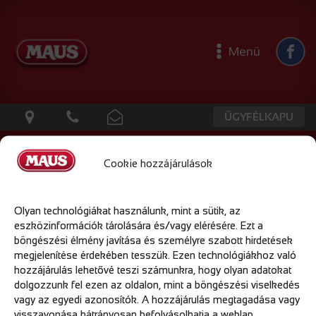
Menü
ÜGYFÉLKAPU
Cookie hozzájárulások
ADATVÉDELMI TÁJÉKOZTATÓ
Olyan technológiákat használunk, mint a sütik, az
eszközinformációk tárolására és/vagy elérésére. Ezt a
böngészési élmény javítása és személyre szabott hirdetések
megjelenítése érdekében tesszük. Ezen technológiákhoz való
COOKIE TÁJÉKOZTATÓ
hozzájárulás lehetővé teszi számunkra, hogy olyan adatokat
dolgozzunk fel ezen az oldalon, mint a böngészési viselkedés
vagy az egyedi azonosítók. A hozzájárulás megtagadása vagy
visszavonása hátrányosan befolyásolhatja a weblap