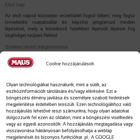
Első nap
Az első napod közvetlen vezetőddel fogod tölteni, meg fogsz
ismerkedni csapatoddal és képzési programod minden
lépésével, mely a következő hetekben lépésről lépésre fog
segítséget nyújtani Neked.
Szakterületed megismerése
Szakterületed mentorok segítségével elméleti és gyakorlati
Cookie hozzájárulások
képzésen keresztül fogod
megismerni. Minden területnek a specialistája fog megismertetni
fokozatosan a terület kihívásaival.
Olyan technológiákat használunk, mint a sütik, az
Egységeink megismerése
eszközinformációk tárolására és/vagy elérésére. Ezt a
böngészési élmény javítása és személyre szabott hirdetések
Amennyiben munkád során több társterülettel is tartanod kell
megjelenítése érdekében tesszük. Ezen technológiákhoz való
majd a kapcsolatot, akkor biztosítjuk számodra, hogy
hozzájárulás lehetővé teszi számunkra, hogy olyan adatokat
ellátogathass egységeinkbe és megismerd munkatársainkat és
dolgozzunk fel ezen az oldalon, mint a böngészési viselkedés
az ott végzett feladataikat.
vagy az egyedi azonosítók. A hozzájárulás megtagadása vagy
Befejezés
visszavonása hátrányosan befolyásolhatja a weblap
megjelenését és bizonyos funkciókat. pl.: A GOOGLE