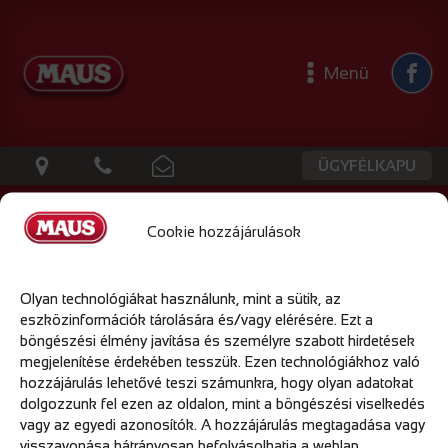
Menü
ÜGYFÉLKAPU
Cookie hozzájárulások
ADATVÉDELMI TÁJÉKOZTATÓ
Olyan technológiákat használunk, mint a sütik, az
eszközinformációk tárolására és/vagy elérésére. Ezt a
böngészési élmény javítása és személyre szabott hirdetések
megjelenítése érdekében tesszük. Ezen technológiákhoz való
COOKIE TÁJÉKOZTATÓ
hozzájárulás lehetővé teszi számunkra, hogy olyan adatokat
dolgozzunk fel ezen az oldalon, mint a böngészési viselkedés
vagy az egyedi azonosítók. A hozzájárulás megtagadása vagy
visszavonása hátrányosan befolyásolhatja a weblap