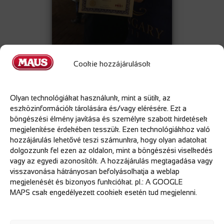
Cookie hozzájárulások
Olyan technológiákat használunk, mint a sütik, az
Rotary Advent 2017
eszközinformációk tárolására és/vagy elérésére. Ezt a
2017.12.16
böngészési élmény javítása és személyre szabott hirdetések
megjelenítése érdekében tesszük. Ezen technológiákhoz való
hozzájárulás lehetővé teszi számunkra, hogy olyan adatokat
Az idei évben ismét megrendezésre került a Klauzál téren a
dolgozzunk fel ezen az oldalon, mint a böngészési viselkedés
Rotary Advent, amelyhez idén is csatlakozott a Maus Kft.
vagy az egyedi azonosítók. A hozzájárulás megtagadása vagy
Advent időszakában több szegedi rászoruló család kaphat
visszavonása hátrányosan befolyásolhatja a weblap
támogatást.
megjelenését és bizonyos funkciókat. pl.: A GOOGLE
A Maus Kft. december 16-án adta át ajándékát, melyben
MAPS csak engedélyezett cookiek esetén tud megjelenni.
segítségünkre volt László Boldizsár a Szegedi Nemzeti Színház
művésze.