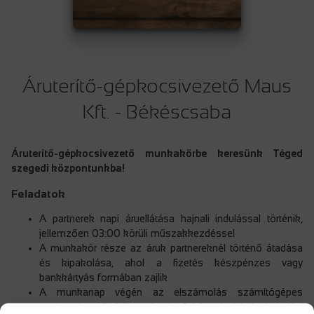
Áruterítő-gépkocsivezető Maus
Kft. - Békéscsaba
Áruterítő-gépkocsivezető munkakörbe keresünk Téged
szegedi központunkba!
Feladatok
A partnerek napi áruellátása hajnali indulással történik,
jellemzően 03:00 körüli műszakkezdéssel
A munkakör része az áruk partnereknél történő átadása
és kipakolása, ahol a fizetés készpénzes vagy
bankkártyás formában zajlik
A munkanap végén az elszámolás számítógépes
rendszerben történik, ezért alapfokú számítógép-kezelési