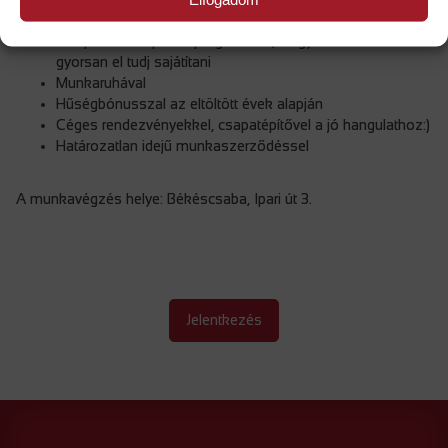
Bejárási támogatással
Belépéskor képzési programmal, hogy minden feladatot
gyorsan el tudj sajátítani
Munkaruhával
Hűségbónusszal az eltöltött évek alapján
Céges rendezvényekkel, csapatépítővel a jó hangulathoz:)
Határozatlan idejű munkaszerződéssel
A munkavégzés helye: Békéscsaba, Ipari út 3.
Jelentkezés