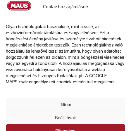
ismeret szükséges
Cookie hozzájárulások
Elvárások
Olyan technológiákat használunk, mint a sütik, az
C kategóriás jogosítvány+GKI elengedhetetlen
eszközinformációk tárolására és/vagy elérésére. Ezt a
Önálló, kommunikatív, közvetlen személyiséged is fontos
böngészési élmény javítása és személyre szabott hirdetések
a partnereinknél
megjelenítése érdekében tesszük. Ezen technológiákhoz való
Rugalmas, pontos munkavégzésedre is számítunk
hozzájárulás lehetővé teszi számunkra, hogy olyan adatokat
Tudd vállalni a korai indulást H-P-ig
dolgozzunk fel ezen az oldalon, mint a böngészési viselkedés
vagy az egyedi azonosítók. A hozzájárulás megtagadása vagy
Előnyt jelent
visszavonása hátrányosan befolyásolhatja a weblap
megjelenését és bizonyos funkciókat. pl.: A GOOGLE
Hasonló munkakörben szerzett tapasztalat előnyt jelent,
MAPS csak engedélyezett cookiek esetén tud megjelenni.
de nem szükséges
Várunk Téged
Tiltom
Teljes munkaidős bejelentéssel, fix alapbérrel, plusz havi
Beállítások
jutalékkal és cafeteriával
Stabil háttérrel rendelkező, 35 éves cégcsoporttal
Elfogadom
Fiatalos, jó hangulatú csapattal