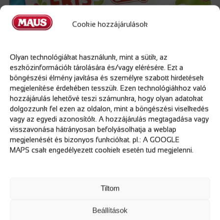
Cookie hozzájárulások
Olyan technológiákat használunk, mint a sütik, az
eszközinformációk tárolására és/vagy elérésére. Ezt a
böngészési élmény javítása és személyre szabott hirdetések
megjelenítése érdekében tesszük. Ezen technológiákhoz való
Két éves kihagyás után újra nemzetközi görkorcsolya versenyt
A Maus Kft támogatta a szegedi Tornádo team csapatát
hozzájárulás lehetővé teszi számunkra, hogy olyan adatokat
rendeztek Szegeden. A megmérettetésen 6 ország, 200
dolgozzunk fel ezen az oldalon, mint a böngészési viselkedés
versenyzője vett részt, ahol a szegedi Tornado Team 12 érmet
vagy az egyedi azonosítók. A hozzájárulás megtagadása vagy
szerzett. A FRISS Hús- és Tejdiszkont, Maus Kft. büszkén
visszavonása hátrányosan befolyásolhatja a weblap
támogatta a Kelet-Európa Kupát és örülünk, hogy
megjelenését és bizonyos funkciókat. pl.: A GOOGLE
hozzájárulhattunk a verseny megrendezéséhez. Köszönet a
MAPS csak engedélyezett cookiek esetén tud megjelenni.
fotókért Hunyadi Zsoltnak.
Tiltom
Beállítások