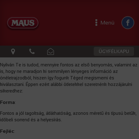
Menü
ÜGYFÉLKAPU
Nyilván Te is tudod, mennyire fontos az első benyomás, valamint az
is, hogy ne maradjon ki semmilyen lényeges információ az
önéletrajzodból, hiszen így fogunk Téged megismerni és
kiválasztani. Éppen ezért alábbi ötletekkel szeretnénk hozzájárulni
sikeredhez:
Forma
:
Fontos a jól tagoltság, átláthatóság, azonos méretű és típusú betűk,
időbeli sorrend és a helyesírás.
Fejléc
: