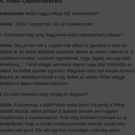
K. Attila- Gépkocsivezető
Interjúztató:
Mióta vagy a Maus Kft. munkatársa?
Attila.:
2002. szeptember 20-án csatlakoztam.
I.: Emlékszel még arra, hogy anno miért választottad a Maust?
Attila:
Elég jó híre volt a cégnek már akkor is. Igazából a Sole-től
jöttem át, és akkor átjöttünk kapásból, abban az évben, hárman is. A
szokásos módon: szóltunk egymásnak, hogy „figyelj, van egy jobb
lehetőség…”. Tehát eléggé ajánlásos alapon vagy úton működött ez
akkor, be kellett ajánlani egymást. Magyarán nem volt annyira könnyű
bejutni, de akkoriban bővült a cég, kellett az ember. Előtte eléggé
kihalásos alapon lehetett bekerülni.
I.:
És miért szeretsz még mindig itt dolgozni?
Attila:
A biztonság, a stabil háttér sokat jelent. Ha pedig a fizikai
oldalát nézzük, akkor például új autóink vannak, ami nagyon
megkönnyíti a munkavégzést. Amit még szoktam mondani az új
belépőknek, hogy a fizetés mindig pontosan érkezik, azzal még
sosem volt gond. Sőt, aki úgy érzi szükséges számára, plusz