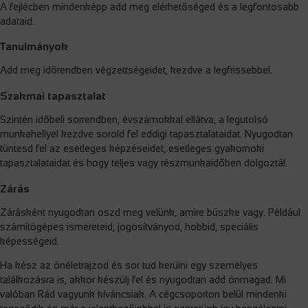
A fejlécben mindenképp add meg elérhetőséged és a legfontosabb
adataid.
Tanulmányok
Add meg időrendben végzettségeidet, kezdve a legfrissebbel.
Szakmai tapasztalat
Szintén időbeli sorrendben, évszámokkal ellátva, a legutolsó
munkahellyel kezdve sorold fel eddigi tapasztalataidat. Nyugodtan
tüntesd fel az esetleges képzéseidet, esetleges gyakornoki
tapasztalataidat és hogy teljes vagy részmunkaidőben dolgoztál.
Zárás
Zárásként nyugodtan oszd meg velünk, amire büszke vagy. Például
számítógépes ismereteid, jogosítványod, hobbid, speciális
képességeid.
Ha kész az önéletrajzod és sor tud kerülni egy személyes
találkozásra is, akkor készülj fel és nyugodtan add önmagad. Mi
valóban Rád vagyunk kíváncsiak. A cégcsoporton belül mindenki