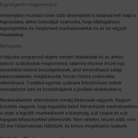
Egységeink megismerése
Amennyiben munkád során több társterülettel is tartanod kell majd a
kapcsolatot, akkor biztosítjuk számodra, hogy ellátogathass
egységeinkbe és megismerd munkatársainkat és az ott végzett
feladataikat.
Befejezés
A képzési programod végére minden feladatodat és az ahhoz
tartozó szabályokat megismerted, valamint részese leszel egy
vezetőddel történő beszélgetésnek, ahol elmondhatod eddigi
tapasztalataidat, meglátásodat, hiszen fontos számunkra
véleményed. Továbbá egymás számára kölcsönösen tudtok
visszajelzést adni és tisztázhatjátok a jövőbeli elvárásokat is.
Munkavállalóink véleményére mindig kíváncsiak vagyunk. Nagyon
büszkék vagyunk, hogy legutóbbi belső felmérésünk eredményeként
a céget a legtöbb munkatársunk a biztonság, a jó csapat és a jó
hangulat kifejezésekkel jellemezték. Nem véletlen, hiszen több, mint
30 éve folyamatosan fejlődünk, és biztos megélhetést nyújtunk.