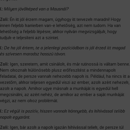
I.:
Milyen jövőképed van a Mausnál?
Zoli:
Én itt jól érzem magam, úgyhogy itt tervezek maradni! Hogy
innen feljebb karrierben van-e lehetőség, azt nem tudom. Ha van
lehetőség a feljebb lépésre, akkor nyilván megvizsgáljuk, hogy
tudjuk-e teljesíteni azt a szintet.
I.:
De ha jól értem, te a jelenlegi pozíciódban is jól érzed itt magad
és szívesen maradsz hosszú távon.
Zoli:
Igen, szeretem, amit csinálok, és már rutinossá is váltam benne.
Nem okoznak különösebb plusz erőfeszítést a mindennapok
feladatai, de persze vannak nehezebb napok is. Például, ha nincs itt a
vezetőm, akkor teljesen egyedül viszi az ember, azok azért nehezek,
azok a napok. Amikor ugye másnak a munkáját is egyedül kell
megcsinálni, az azért nehéz, de amikor az ember a saját munkáját
végzi, az nem okoz problémát.
I.:
Ez végül is pozitív, hiszen vannak könnyebb, és kihívással telibb
napok egyaránt.
Zoli:
Igen, bár azok a napok igazán kihívással teliek, de persze túl