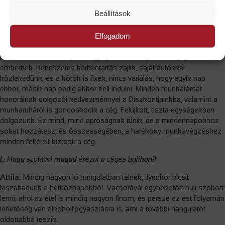
Attila:
Egy segítőkész csapatba érkezik, bármikor felhívhatjuk
Beállítások
egymást, ha elakadunk egy munkafolyamatban. Tehát nem lesz
magára hagyva, segítenek a munkatársak és a cég képzési
Elfogadom
programja is. Kap egy elfogadható bért, ami mindig időben érkezik.
Ezen felül, ahogy említettem az autók, amikkel dolgozunk, nagyon
rendben vannak tartva, ami egyfajta biztonságérzetet nyújt az
embernek. Rendszeres karbantartás zajlik, saját autókkal
közlekedünk, és a körök is fixek, nincs variálás, hogy egyik nap
ekkor, másik nap pedig akkor kell indulni. Minden munkatársat
honorálnak dolgozói kedvezménnyel a Diszkontjainkba, valamint a
munkaruháról is gondoskodik a cég. Felújított, tiszta egységekben
dolgozunk. Ez mind, mind apróságnak tűnik, de a mindennapokhoz
sokat hozzátesz, és összességében, a hatékony munkavégzéshez
minden feltételt biztosít a cég.
I.:
Hogy szoktad magad érezni a céges bulikon?
Attila:
Mindig nagyon jó hangulatban telnek, ilyenkor kicsit
kiszakadunk a hétköznapokból. Vacsorával egybekötött buli szokott
lenni, ahol az étel is mindig nagyon finom, és persze az est folyamán
lehetőség van alkoholfogyasztásra is, ami a további hangulatot
oldottabbá teszik.