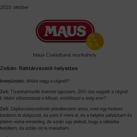
2023. október
Maus Családbarát munkahely
Zoltán- Raktárvezető-helyettes
Interjúztató.:
Mióta vagy a cégnél?
Zoli:
Tizenharmadik évemet taposom, 2011-óta vagyok a cégnél.
I.:
Miért választottad a Maust, emlékszel-e még erre?
Zoli:
Gépkocsivezetőnek jelentkeztem anno, mert egy kedves
barátom itt dolgozott, és pont ő ment el, és a helyére pályáztam és
jöttem volna eredetileg, de aztán úgy alakult, hogy a raktárba
kerültem, és aztán ott is maradtam.