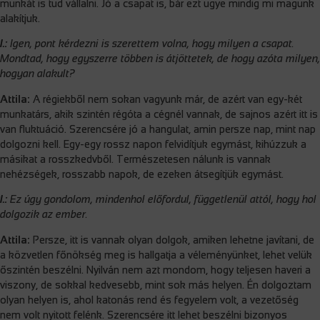
munkát is tud vállalni. Jó a csapat is, bár ezt ugye mindig mi magunk
alakítjuk.
I.:
Igen, pont kérdezni is szerettem volna, hogy milyen a csapat.
Mondtad, hogy egyszerre többen is átjöttetek, de hogy azóta milyen,
hogyan alakult?
Attila:
A régiekből nem sokan vagyunk már, de azért van egy-két
munkatárs, akik szintén régóta a cégnél vannak, de sajnos azért itt is
van fluktuáció. Szerencsére jó a hangulat, amin persze nap, mint nap
dolgozni kell. Egy-egy rossz napon felvidítjuk egymást, kihúzzuk a
másikat a rosszkedvből. Természetesen nálunk is vannak
nehézségek, rosszabb napok, de ezeken átsegítjük egymást.
I.:
Ez úgy gondolom, mindenhol előfordul, függetlenül attól, hogy hol
dolgozik az ember.
Attila:
Persze, itt is vannak olyan dolgok, amiken lehetne javítani, de
a közvetlen főnökség meg is hallgatja a véleményünket, lehet velük
őszintén beszélni. Nyilván nem azt mondom, hogy teljesen haveri a
viszony, de sokkal kedvesebb, mint sok más helyen. Én dolgoztam
olyan helyen is, ahol katonás rend és fegyelem volt, a vezetőség
nem volt nyitott felénk. Szerencsére itt lehet beszélni bizonyos