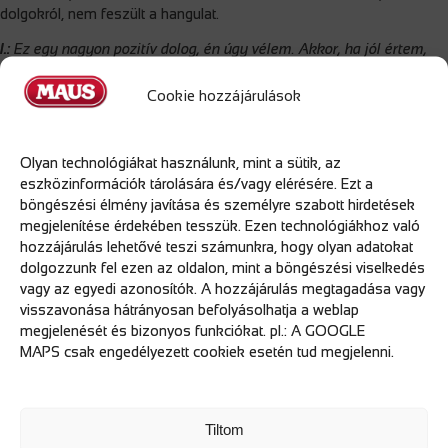
dolgokról, nem feszült a hangulat.
I.:
Ez egy nagyon pozitív dolog, én úgy vélem. Akkor, ha jól értem,
úgy érzed, fontos része vagy a cég életének. Miből érzed ezt, miből
érzed, hogy megbecsül a cég?
Cookie hozzájárulások
Attila:
Volt a 2010-es évek környékén egy nehéz időszak, de
szerencsére azóta sokat javult a helyzet minden téren, sokat
Olyan technológiákat használunk, mint a sütik, az
fejlődött a cég és ezzel a jutalmazási rendszer is. Nyilván egy kedves
eszközinformációk tárolására és/vagy elérésére. Ezt a
szó, egy dicséret is sokat jelent. De például van a Törzsgárda
böngészési élmény javítása és személyre szabott hirdetések
programunk, ami 5 éves ciklusokban díjazza a munkatársakat, ez
megjelenítése érdekében tesszük. Ezen technológiákhoz való
szerintem egy nagyon jó dolog. De velem például a közvetlen
hozzájárulás lehetővé teszi számunkra, hogy olyan adatokat
környezetem is érezteti, a munkatársakkal mindig örülünk
dolgozzunk fel ezen az oldalon, mint a böngészési viselkedés
egymásnak. Az újak is hamar beilleszkednek és segítjük egymást.
vagy az egyedi azonosítók. A hozzájárulás megtagadása vagy
I.:
Te milyen jövőképet látsz itt a Mausnál?
visszavonása hátrányosan befolyásolhatja a weblap
megjelenését és bizonyos funkciókat. pl.: A GOOGLE
Attila:
Prosperáló cég, tehát szerintem itt munka biztos, hogy lesz.
MAPS csak engedélyezett cookiek esetén tud megjelenni.
Szeretnék még sokáig maradni, szeretem, amit csinálok és a cég
által biztosított körülmények is jók.
I.:
Mivel motiválnád a jövendőbeli munkatársainkat?
Tiltom