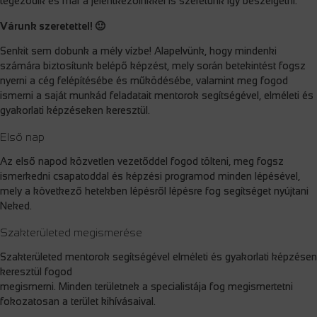
tegeződik és már a jelentkezőinkkel is szeretünk így beszélgetni.
Várunk szeretettel! 🙂
Senkit sem dobunk a mély vízbe! Alapelvünk, hogy mindenki
számára biztosítunk belépő képzést, mely során betekintést fogsz
nyerni a cég felépítésébe és működésébe, valamint meg fogod
ismerni a saját munkád feladatait mentorok segítségével, elméleti és
gyakorlati képzéseken keresztül.
Első nap
Az első napod közvetlen vezetőddel fogod tölteni, meg fogsz
ismerkedni csapatoddal és képzési programod minden lépésével,
mely a következő hetekben lépésről lépésre fog segítséget nyújtani
Neked.
Szakterületed megismerése
Szakterületed mentorok segítségével elméleti és gyakorlati képzésen
keresztül fogod
megismerni. Minden területnek a specialistája fog megismertetni
fokozatosan a terület kihívásaival.