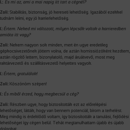
I
.:
. És mi az, ami a mai napig itt tart a cégnél?
Zoli:
Stabilitás, biztonság, jó kereseti lehetőség. Igazából ezekkel
tudnám leírni, egy jó karrierlehetőség.
I.:
Értem. Neked mi változott, milyen lépcsők voltak a karrieredben
amióta itt vagy?
Zoli:
Nekem nagyon sok minden, mert én ugye eredetileg
gépkocsivezetőnek jöttem volna, de aztán komissiózóként kezdtem,
aztán rögzítő lettem, bizonylatoló, majd áruátvevő, most meg
raktárvezető és szállításvezető helyettes vagyok.
I.:
Értem, gratulálok!
Zoli:
Köszönöm szépen!
I.:
És miből érzed, hogy megbecsül a cég?
Zoli:
Részben ugye, hogy biztosították ezt az előrelépési
lehetőséget, látták, hogy van bennem potenciál, bírom a terhelést.
Meg mindig is érdeklődő voltam, így biztosították a tanulási, fejlődési
lehetőséget így cégen belül. Tehát megtanulhattam újabb és újabb
dolgokat.