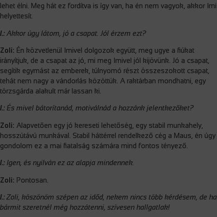
lehet élni. Meg hát ez fordítva is így van, ha én nem vagyok, akkor Imi
helyettesít.
I.:
Akkor úgy látom, jó a csapat. Jól érzem ezt?
Zoli:
Én közvetlenül Imivel dolgozok együtt, meg ugye a fiúkat
irányítjuk, de a csapat az jó, mi meg Imivel jól kijövünk. Jó a csapat,
segítik egymást az emberek, túlnyomó részt összeszokott csapat,
tehát nem nagy a vándorlás közöttük. A raktárban mondhatni, egy
törzsgárda alakult már lassan ki.
I.:
És mivel bátorítanád, motiválnád a hozzánk jelentkezőket?
Zoli:
Alapvetően egy jó kereseti lehetőség, egy stabil munkahely,
hosszútávú munkával. Stabil háttérrel rendelkező cég a Maus, én úgy
gondolom ez a mai fiatalság számára mind fontos tényező.
I.:
Igen, és nyilván ez az alapja mindennek.
Zoli:
Pontosan.
I.:
Zoli, köszönöm szépen az időd, nekem nincs több kérdésem, de ha
bármit szeretnél még hozzátenni, szívesen hallgatlak!