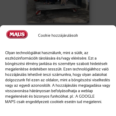
Cookie hozzájárulások
2025. Maus Gyermeknap
2026.01.28
Olyan technológiákat használunk, mint a sütik, az
eszközinformációk tárolására és/vagy elérésére. Ezt a
böngészési élmény javítása és személyre szabott hirdetések
Májusban idén is megrendezésre került a Maus Gyermeknap,
megjelenítése érdekében tesszük. Ezen technológiákhoz való
ahol a legkisebbeket ünnepeltük.
hozzájárulás lehetővé teszi számunkra, hogy olyan adatokat
Munkatársaink gyermekei egy élményekkel teli délutánt töltöttek
dolgozzunk fel ezen az oldalon, mint a böngészési viselkedés
a Mausnál. Arcfestés, lufihajtogatás, kifestők, labdajáték,
vagy az egyedi azonosítók. A hozzájárulás megtagadása vagy
valamint meglepetések is várták a jelenlevőket.
visszavonása hátrányosan befolyásolhatja a weblap
megjelenését és bizonyos funkciókat. pl.: A GOOGLE
A Családbarát Munkahely tanúsító védjegyünknek eleget téve
MAPS csak engedélyezett cookiek esetén tud megjelenni.
idén is gondosan szerveztük a legkisebbek napját.
A
gyermekek mosolya számunkra öröm.