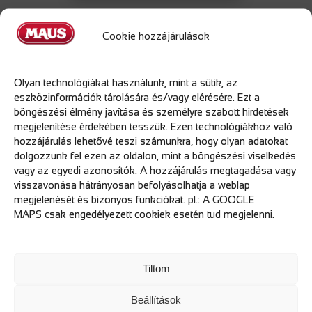
Cookie hozzájárulások
2024.12.10. - Rotary Advent
2024.12.19
Olyan technológiákat használunk, mint a sütik, az
eszközinformációk tárolására és/vagy elérésére. Ezt a
Adni öröm!
böngészési élmény javítása és személyre szabott hirdetések
A Maus Kft. és FNX Diszkont Kft. évek óta a Rotary Advent
megjelenítése érdekében tesszük. Ezen technológiákhoz való
elkötelezett támogatója.
hozzájárulás lehetővé teszi számunkra, hogy olyan adatokat
dolgozzunk fel ezen az oldalon, mint a böngészési viselkedés
Az esemény keretein belül idén is igyekeztünk családok
vagy az egyedi azonosítók. A hozzájárulás megtagadása vagy
karácsonyát szebbé tenni.
visszavonása hátrányosan befolyásolhatja a weblap
megjelenését és bizonyos funkciókat. pl.: A GOOGLE
MAPS csak engedélyezett cookiek esetén tud megjelenni.
Galéria
Tiltom
Beállítások