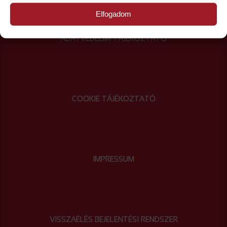
Elfogadom
ADATVÉDELMI TÁJÉKOZTATÓ
COOKIE TÁJÉKOZTATÓ
IMPRESSUM
VISSZAÉLÉS BEJELENTÉSI RENDSZER