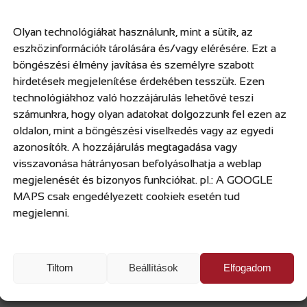
Olyan technológiákat használunk, mint a sütik, az
eszközinformációk tárolására és/vagy elérésére. Ezt a
böngészési élmény javítása és személyre szabott
hirdetések megjelenítése érdekében tesszük. Ezen
technológiákhoz való hozzájárulás lehetővé teszi
számunkra, hogy olyan adatokat dolgozzunk fel ezen az
oldalon, mint a böngészési viselkedés vagy az egyedi
023. december 13. - Rotary Adve
azonosítók. A hozzájárulás megtagadása vagy
visszavonása hátrányosan befolyásolhatja a weblap
2023.12.19
megjelenését és bizonyos funkciókat. pl.: A GOOGLE
MAPS csak engedélyezett cookiek esetén tud
y Club Szeged Egyesülettel együttműködésben idén is két 
megjelenni.
Galéria
Tiltom
Beállítások
Elfogadom