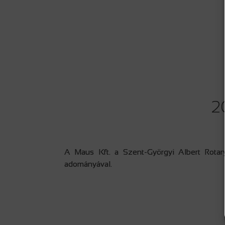
2
A Maus Kft. a Szent-Györgyi Albert Rotar
adományával.