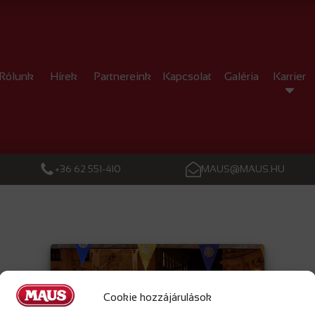
Rólunk
Hírek
Partnereink
Kapcsolat
Galéria
Karrier
+36 62 551-410
MAUS@MAUS.HU
Cookie hozzájárulások