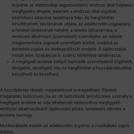
terjednie az elektronikai vagyonvédelmi rendszer által folytatott
megfigyelés tényére, valamint a rendszer által rögzített,
személyes adatokat tartalmazó kép- és hangfelvétel
készítésének, tárolásának céljára, az adatkezelés jogalapjára,
a felvétel tárolásának helyére, a tárolás időtartamára, a
rendszert alkalmazó (üzemeltető) személyére, az adatok
megismerésére jogosult személyek körére, továbbá az
érintettek jogaira és érvényesítésük rendjére. A tájékoztatás
mintát jelen Szabályzat 6. számú Melléklete tartalmazza.
A megfigyelt területre belépő harmadik személyekről (ügyfelek,
látogatók, vendégek) kép és hangfelvétel a hozzájárulásukkal
készíthető és kezelhető.
A hozzájárulás ráutaló magatartással is megadható. Ráutaló
magatartás különösen, ha az ott tartózkodó természetes személy a
megfigyelt területre az oda kihelyezett elektronikus megfigyelő-
rendszer alkalmazásáról tájékoztató jelzés, ismertetés ellenére a
területre bemegy.
Munkavállalók esetén az adatkezelés jogcíme: a munkáltató jogos
érdeke.