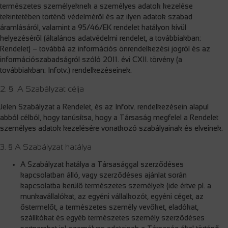
természetes személyeknek a személyes adatok kezelése
tekintetében történő védelméről és az ilyen adatok szabad
áramlásáról, valamint a 95/46/EK rendelet hatályon kívül
helyezéséről (általános adatvédelmi rendelet, a továbbiakban:
Rendelet) – továbbá az információs önrendelkezési jogról és az
információszabadságról szóló 2011. évi CXII. törvény (a
továbbiakban: Infotv.) rendelkezéseinek.
2. § A Szabályzat célja
Jelen Szabályzat a Rendelet, és az Infotv. rendelkezésein alapul
abból célból, hogy tanúsítsa, hogy a Társaság megfelel a Rendelet
személyes adatok kezelésére vonatkozó szabályainak és elveinek.
3. § A Szabályzat hatálya
A Szabályzat hatálya a Társasággal szerződéses
kapcsolatban álló, vagy szerződéses ajánlat során
kapcsolatba kerülő természetes személyek (ide értve pl. a
munkavállalókat, az egyéni vállalkozót, egyéni céget, az
őstermelőt, a természetes személy vevőket, eladókat,
szállítókat és egyéb természetes személy szerződéses