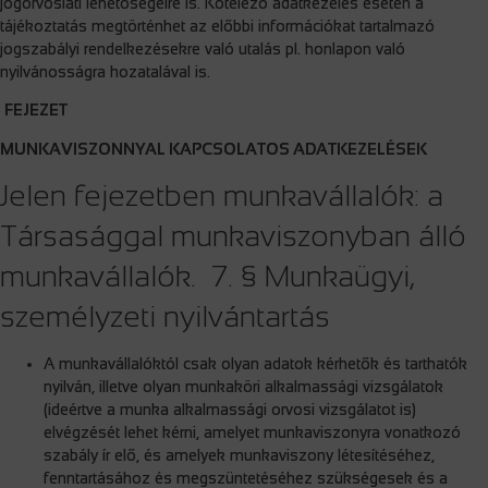
jogorvoslati lehetőségeire is. Kötelező adatkezelés esetén a
tájékoztatás megtörténhet az előbbi információkat tartalmazó
jogszabályi rendelkezésekre való utalás pl. honlapon való
nyilvánosságra hozatalával is.
FEJEZET
MUNKAVISZONNYAL KAPCSOLATOS ADATKEZELÉSEK
Jelen fejezetben munkavállalók: a
Társasággal munkaviszonyban álló
munkavállalók. 7. § Munkaügyi,
személyzeti nyilvántartás
A munkavállalóktól csak olyan adatok kérhetők és tarthatók
nyilván, illetve olyan munkaköri alkalmassági vizsgálatok
(ideértve a munka alkalmassági orvosi vizsgálatot is)
elvégzését lehet kérni, amelyet munkaviszonyra vonatkozó
szabály ír elő, és amelyek munkaviszony létesítéséhez,
fenntartásához és megszüntetéséhez szükségesek és a