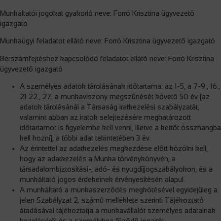
Munkáltatói jogokat gyakorló neve: Forró Krisztina ügyvezető
igazgató
Munkaügyi feladatot ellátó neve: Forró Krisztina ügyvezető igazgató
Bérszámfejtéshez kapcsolódó feladatot ellátó neve: Forró Krisztina
ügyvezető igazgató
A személyes adatok tárolásának időtartama: az 1-5, a 7-9., 16.,
21 22., 27. a munkaviszony megszűnését követő 50 év [az
adatok tárolásánál a Társaság iratkezelési szabályzatát,
valamint abban az iratok selejtezésére meghatározott
időtartamot is figyelembe kell venni, illetve a kettőt összhangba
kell hozni], a többi adat tekintetében 3 év.
Az érintettel az adatkezelés megkezdése előtt közölni kell,
hogy az adatkezelés a Munka törvénykönyvén, a
társadalombiztosítási-, adó- és nyugdíjjogszabályokon, és a
munkáltató jogos érdekeinek érvényesítésén alapul.
A munkáltató a munkaszerződés megkötésével egyidejűleg a
jelen Szabályzat 2. számú melléklete szerinti Tájékoztató
átadásával tájékoztatja a munkavállalót személyes adatainak