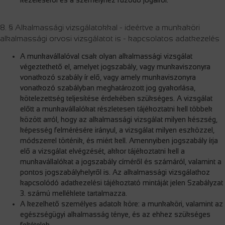
kezeléséről és a személyhez fűződő jogairól.
8. § Alkalmassági vizsgálatokkal - ideértve a munkaköri
alkalmassági orvosi vizsgálatot is - kapcsolatos adatkezelés
A munkavállalóval csak olyan alkalmassági vizsgálat
végeztethető el, amelyet jogszabály, vagy munkaviszonyra
vonatkozó szabály ír elő, vagy amely munkaviszonyra
vonatkozó szabályban meghatározott jog gyakorlása,
kötelezettség teljesítése érdekében szükséges. A vizsgálat
előtt a munkavállalókat részletesen tájékoztatni kell többek
között arról, hogy az alkalmassági vizsgálat milyen készség,
képesség felmérésére irányul, a vizsgálat milyen eszközzel,
módszerrel történik, és miért kell. Amennyiben jogszabály írja
elő a vizsgálat elvégzését, akkor tájékoztatni kell a
munkavállalókat a jogszabály címéről és számáról, valamint a
pontos jogszabályhelyről is. Az alkalmassági vizsgálathoz
kapcsolódó adatkezelési tájékoztató mintáját jelen Szabályzat
3. számú melléklete tartalmazza.
A kezelhető személyes adatok köre: a munkaköri, valamint az
egészségügyi alkalmasság ténye, és az ehhez szükséges
feltételek.