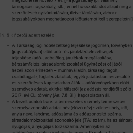
megszűnését követő 7 év. [Ha jogszabály (pl. valamely
támogatási jogszabály, stb.) ennél hosszabb időt állapít meg a
szerződések nyilvántartására, illetve tárolására, akkor e
jogszabályokban meghatározott időtartamot kell szerepeltetni.]
14. § Kifizetői adatkezelés
A Társaság jogi kötelezettség teljesítése jogcímén, törvényben
(jogszabályban) előírt adó- és járulékkötelezettségek
teljesítése (adó-, adóelőleg, járulékok megállapítása,
bérszámfejtés, társadalombiztosítási ügyintézés) céljából
kezeli azon érintettek – munkavállalók, társasági tagok,
családtagjaik, foglalkoztatottak, egyéb juttatásban részesülők
és szerződéses kapcsolatban állók – adótörvényekben előírt
személyes adatait, akikkel kifizetői (az adózás rendjéről szóló
2017. évi CL. törvény (Art. 7.§ 31.) kapcsolatban áll.
A kezelt adatok köre: a természetes személy természetes
személyazonosító adatai: név (előző név) születési hely, idő,
anyja neve, lakcíme, adószáma és adóazonosító száma,
társadalombiztosítási azonosító jele (TAJ szám), ha az érintett
nyugdíjas, a nyugdíjas törzsszáma. Amennyiben az
adótörvények ehhez jogkövetkezményt fűznek, a Társaság