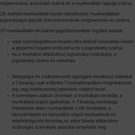
megnevezése, azonosító száma és a munkavállaló tagsági száma,
28. külföldi munkavállaló esetén útlevélszám; munkavállalási
jogosultságot igazoló dokumentumának megnevezése és száma,
29 munkavállalót ért baleset jegyzőkönyvében rögzített adatok;
saját személygépkocsi hivatali célra történő használata esetén
a gépjármű forgalmi rendszáma és a jogosítvány száma;
ha a munkakör ellátásához jogosítvány szükséges, a
jogosítvány száma és másolata.
Betegségre és szakszervezeti tagságára vonatkozó adatokat
a Társaság csak a Munka Törvénykönyvében meghatározott
jog, vagy kötelezettség teljesítése céljából kezel.
A személyes adatok címzettjei: a munkáltató vezetője, a
munkáltatói jogkör gyakorlója. A Társaság munkaügyi
feladatokat ellátó munkavállalói a HR munkatárs, a
bérszámfejtést és könyvelést végző munkatársak és
adatfeldolgozók kizárólag az adott feladat ellátásához
szükséges személyes adatokat ismerhetik meg.