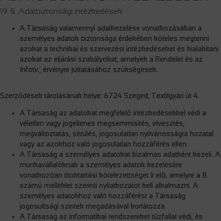
19. § Adatbiztonsági intézkedések
A Társaság valamennyi adatkezelése vonatkozásában a
személyes adatok biztonsága érdekében köteles megtenni
azokat a technikai és szervezési intézkedéseket és kialakítani
azokat az eljárási szabályokat, amelyek a Rendelet és az
Infotv., érvényre juttatásához szükségesek.
Szerződések tárolásának helye: 6724 Szeged, Textilgyári út 4.
A Társaság az adatokat megfelelő intézkedésekkel védi a
véletlen vagy jogellenes megsemmisítés, elvesztés,
megváltoztatás, sérülés, jogosulatlan nyilvánosságra hozatal
vagy az azokhoz való jogosulatlan hozzáférés ellen.
A Társaság a személyes adatokat bizalmas adatként kezeli. A
munkavállalóknak a személyes adatok kezelésére
vonatkozóan titoktartási kötelezettséget ír elő, amelyre a 8.
számú melléklet szerinti nyilatkozatot kell alkalmazni. A
személyes adatokhoz való hozzáférést a Társaság
jogosultsági szintek megadásával korlátozza.
A Társaság az informatikai rendszereket tűzfallal védi, és