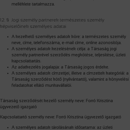
melléklete tartalmazza.
12. § Jogi személy partnerek természetes személy
képviselőinek személyes adatai
A kezelhető személyes adatok köre: a természetes személy
neve, címe, telefonszáma, e-mail címe, online azonosítója.
A személyes adatok kezelésének célja: a Társaság jogi
személy partnerével szerződés megkötése, teljesítése, üzleti
kapcsolattartás.
Az adatkezelés jogalapja: a Társaság jogos érdeke.
A személyes adatok címzettjei, illetve a címzettek kategóriái: a
Társaság szerződést kötő (nyilvántartó), valamint a könyvelési
feladatokat ellátó munkavállalói.
Társaság szerződését kezelő személy neve: Forró Krisztina
ügyvezető igazgató
Kapcsolattartó személy neve: Forró Krisztina ügyvezető igazgató
A személyes adatok tárolásának időtartama: az üzleti