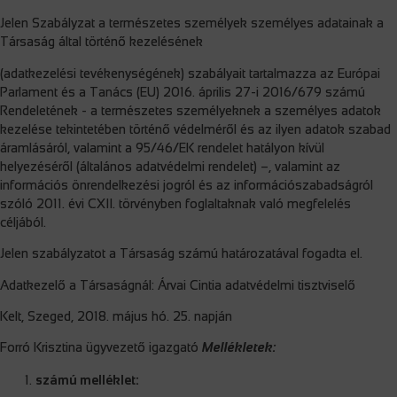
Jelen Szabályzat a természetes személyek személyes adatainak a
Társaság által történő kezelésének
(adatkezelési tevékenységének) szabályait tartalmazza az Európai
Parlament és a Tanács (EU) 2016. április 27-i 2016/679 számú
Rendeletének - a természetes személyeknek a személyes adatok
kezelése tekintetében történő védelméről és az ilyen adatok szabad
áramlásáról, valamint a 95/46/EK rendelet hatályon kívül
helyezéséről (általános adatvédelmi rendelet) –, valamint az
információs önrendelkezési jogról és az információszabadságról
szóló 2011. évi CXII. törvényben foglaltaknak való megfelelés
céljából.
Jelen szabályzatot a Társaság számú határozatával fogadta el.
Adatkezelő a Társaságnál: Árvai Cintia adatvédelmi tisztviselő
Kelt, Szeged, 2018. május hó. 25. napján
Forró Krisztina ügyvezető igazgató
Mellékletek:
számú melléklet: