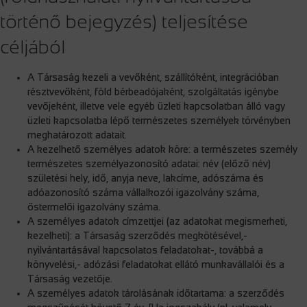
történő bejegyzés) teljesítése
céljából
A Társaság kezeli a vevőként, szállítóként, integrációban
résztvevőként, föld bérbeadójaként, szolgáltatás igénybe
vevőjeként, illetve vele egyéb üzleti kapcsolatban álló vagy
üzleti kapcsolatba lépő természetes személyek törvényben
meghatározott adatait.
A kezelhető személyes adatok köre: a természetes személy
természetes személyazonosító adatai: név (előző név)
születési hely, idő, anyja neve, lakcíme, adószáma és
adóazonosító száma vállalkozói igazolvány száma,
őstermelői igazolvány száma.
A személyes adatok címzettjei (az adatokat megismerheti,
kezelheti): a Társaság szerződés megkötésével,-
nyilvántartásával kapcsolatos feladatokat-, továbbá a
könyvelési,- adózási feladatokat ellátó munkavállalói és a
Társaság vezetője.
A személyes adatok tárolásának időtartama: a szerződés