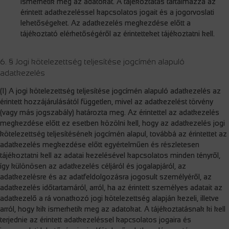
ismerhetik meg az adatokat. A tájékoztatás tartalmazza az
érintett adatkezeléssel kapcsolatos jogait és a jogorvoslati
lehetőségeket. Az adatkezelés megkezdése előtt a
tájékoztató elérhetőségéről az érintetteket tájékoztatni kell.
6. § Jogi kötelezettség teljesítése jogcímén alapuló
adatkezelés
(1) A jogi kötelezettség teljesítése jogcímén alapuló adatkezelés az
érintett hozzájárulásától független, mivel az adatkezelést törvény
(vagy más jogszabály) határozta meg. Az érintettel az adatkezelés
megkezdése előtt ez esetben közölni kell, hogy az adatkezelés jogi
kötelezettség teljesítésének jogcímén alapul, továbbá az érintettet az
adatkezelés megkezdése előtt egyértelműen és részletesen
tájékoztatni kell az adatai kezelésével kapcsolatos minden tényről,
így különösen az adatkezelés céljáról és jogalapjáról, az
adatkezelésre és az adatfeldolgozásra jogosult személyéről, az
adatkezelés időtartamáról, arról, ha az érintett személyes adatait az
adatkezelő a rá vonatkozó jogi kötelezettség alapján kezeli, illetve
arról, hogy kik ismerhetik meg az adatokat. A tájékoztatásnak ki kell
terjednie az érintett adatkezeléssel kapcsolatos jogaira és