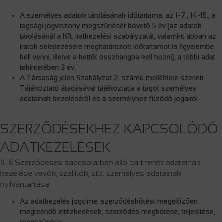
A személyes adatok tárolásának időtartama: az 1-7., 14-15., a
tagsági jogviszony megszűnését követő 5 év [az adatok
tárolásánál a Kft. iratkezelési szabályzatát, valamint abban az
iratok selejtezésére meghatározott időtartamot is figyelembe
kell venni, illetve a kettőt összhangba kell hozni], a többi adat
tekintetében 3 év.
A Társaság jelen Szabályzat 2. számú melléklete szerinti
Tájékoztató átadásával tájékoztatja a tagot személyes
adatainak kezeléséről és a személyhez fűződő jogairól.
SZERZŐDÉSEKHEZ KAPCSOLÓDÓ
ADATKEZELÉSEK
11. § Szerződéses kapcsolatban álló partnerek adatainak
kezelése vevők, szállítók, stb. személyes adatainak
nyilvántartása
Az adatkezelés jogcíme: szerződéskötést megelőzően
megteendő intézkedések, szerződés megkötése, teljesítése,