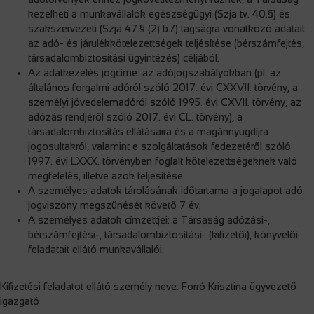
kezelheti a munkavállalók egészségügyi (Szja tv. 40.§) és
szakszervezeti (Szja 47.§ (2) b./) tagságra vonatkozó adatait
az adó- és járulékkötelezettségek teljésítése (bérszámfejtés,
társadalombiztosítási ügyintézés) céljából.
Az adatkezelés jogcíme: az adójogszabályokban (pl. az
általános forgalmi adóról szóló 2017. évi CXXVII. törvény, a
személyi jövedelemadóról szóló 1995. évi CXVII. törvény, az
adózás rendjéről szóló 2017. évi CL. törvény), a
társadalombiztosítás ellátásaira és a magánnyugdíjra
jogosultakról, valamint e szolgáltatások fedezetéről szóló
1997. évi LXXX. törvényben foglalt kötelezettségeknek való
megfelelés, illetve azok teljesítése.
A személyes adatok tárolásának időtartama a jogalapot adó
jogviszony megszűnését követő 7 év.
A személyes adatok címzettjei: a Társaság adózási-,
bérszámfejtési-, társadalombiztosítási- (kifizetői), könyvelői
feladatait ellátó munkavállalói.
Kifizetési feladatot ellátó személy neve: Forró Krisztina ügyvezető
igazgató