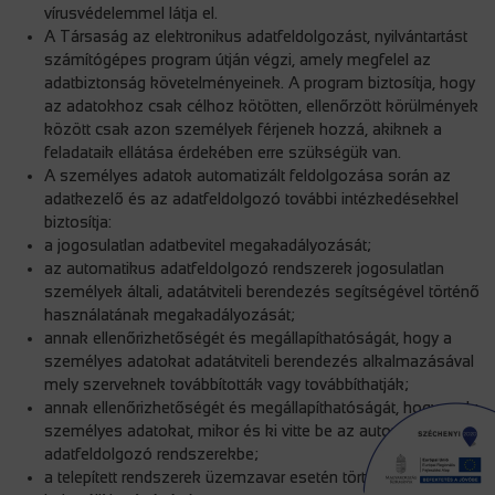
vírusvédelemmel látja el.
A Társaság az elektronikus adatfeldolgozást, nyilvántartást
számítógépes program útján végzi, amely megfelel az
adatbiztonság követelményeinek. A program biztosítja, hogy
az adatokhoz csak célhoz kötötten, ellenőrzött körülmények
között csak azon személyek férjenek hozzá, akiknek a
feladataik ellátása érdekében erre szükségük van.
A személyes adatok automatizált feldolgozása során az
adatkezelő és az adatfeldolgozó további intézkedésekkel
biztosítja:
a jogosulatlan adatbevitel megakadályozását;
az automatikus adatfeldolgozó rendszerek jogosulatlan
személyek általi, adatátviteli berendezés segítségével történő
használatának megakadályozását;
annak ellenőrizhetőségét és megállapíthatóságát, hogy a
személyes adatokat adatátviteli berendezés alkalmazásával
mely szerveknek továbbították vagy továbbíthatják;
annak ellenőrizhetőségét és megállapíthatóságát, hogy mely
személyes adatokat, mikor és ki vitte be az automatikus
adatfeldolgozó rendszerekbe;
a telepített rendszerek üzemzavar esetén történő