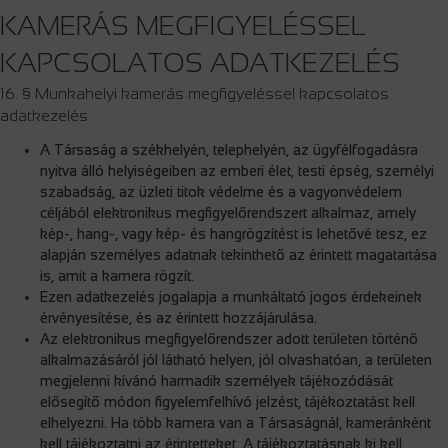
KAMERÁS MEGFIGYELÉSSEL
KAPCSOLATOS ADATKEZELÉS
16. § Munkahelyi kamerás megfigyeléssel kapcsolatos
adatkezelés
A Társaság a székhelyén, telephelyén, az ügyfélfogadásra
nyitva álló helyiségeiben az emberi élet, testi épség, személyi
szabadság, az üzleti titok védelme és a vagyonvédelem
céljából elektronikus megfigyelőrendszert alkalmaz, amely
kép-, hang-, vagy kép- és hangrögzítést is lehetővé tesz, ez
alapján személyes adatnak tekinthető az érintett magatartása
is, amit a kamera rögzít.
Ezen adatkezelés jogalapja a munkáltató jogos érdekeinek
érvényesítése, és az érintett hozzájárulása.
Az elektronikus megfigyelőrendszer adott területen történő
alkalmazásáról jól látható helyen, jól olvashatóan, a területen
megjelenni kívánó harmadik személyek tájékozódását
elősegítő módon figyelemfelhívó jelzést, tájékoztatást kell
elhelyezni. Ha több kamera van a Társaságnál, kameránként
kell tájékoztatni az érintetteket. A tájékoztatásnak ki kell