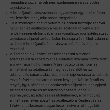
megadásához, amelyek nem szükségesek a szerződés
teljesítéséhez.
A hozzájárulás visszavonását ugyanolyan egyszerű módon
kell lehetővé tenni, mint annak megadását.
Ha a személyes adat felvételére az érintett hozzájárulásával
került sor, az adatkezelő a felvett adatokat törvény eltérő
rendelkezésének hiányában a rá vonatkozó jogi kötelezettség
teljesítése céljából további külön hozzájárulás nélkül, valamint
az érintett hozzájárulásának visszavonását követően is
kezelheti.
A Társaság a 2. számú melléklet szerinti általános
adatkezelési tájékoztatóját az érintettek számára közzé teszi
a www.maus.hu honlapján. A tájékoztató célja, hogy az
érintetteket az adatkezelés megkezdése előtt és az
adatkezelés tartama alatt részletesen tájékoztassa az adataik
kezelésével kapcsolatos minden lényeges körülményről és
tényről, így különösen az adatkezelés céljáról és jogalapjáról,
az adatkezelésre és az adatfeldolgozásra jogosult
személyéről, az adatkezelés időtartamáról, arról, hogy az
érintett személyes adatait az adatkezelő a Rendelet és az
Infotv. rendelkezései alapján kezeli, illetve arról, hogy kik