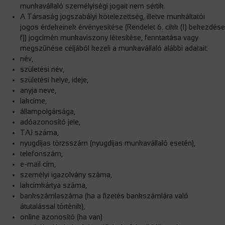
munkavállaló személyiségi jogait nem sértik.
A Társaság jogszabályi kötelezettség, illetve munkáltatói
jogos érdekeinek érvényesítése (Rendelet 6. cikk (1) bekezdése
f)) jogcímén munkaviszony létesítése, fenntartása vagy
megszűnése céljából kezeli a munkavállaló alábbi adatait:
név,
születési név,
születési helye, ideje,
anyja neve,
lakcíme,
állampolgársága,
adóazonosító jele,
TAJ száma,
nyugdíjas törzsszám (nyugdíjas munkavállaló esetén),
telefonszám,
e-mail cím,
személyi igazolvány száma,
lakcímkártya száma,
bankszámlaszáma (ha a fizetés bankszámlára való
átutalással történik),
online azonosító (ha van)