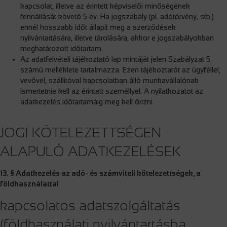
kapcsolat, illetve az érintett képviselői minőségének
fennállását követő 5 év. Ha jogszabály (pl. adótörvény, stb.)
ennél hosszabb időt állapít meg a szerződések
nyilvántartására, illetve tárolására, akkor e jogszabályokban
meghatározott időtartam.
Az adatfelvételi tájékoztató lap mintáját jelen Szabályzat 5.
számú melléklete tartalmazza. Ezen tájékoztatót az ügyféllel,
vevővel, szállítóval kapcsolatban álló munkavállalónak
ismertetnie kell az érintett személlyel. A nyilatkozatot az
adatkezelés időtartamáig meg kell őrizni.
JOGI KÖTELEZETTSÉGEN
ALAPULÓ ADATKEZELÉSEK
13. § Adatkezelés az adó- és számviteli kötelezettségek, a
földhasználattal
kapcsolatos adatszolgáltatás
(földhasználati nyilvántartásba