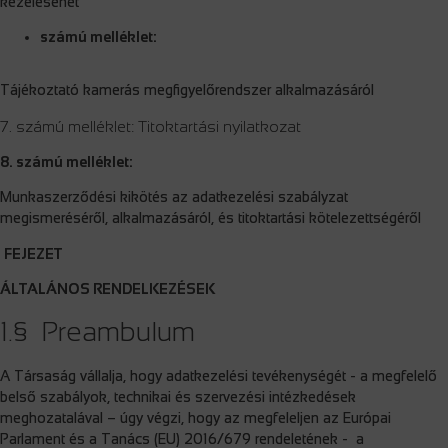
kezeléséhet
számú melléklet:
Tájékoztató kamerás megfigyelőrendszer alkalmazásáról
7. számú melléklet: Titoktartási nyilatkozat
8. számú melléklet:
Munkaszerződési kikötés az adatkezelési szabályzat
megismeréséről, alkalmazásáról, és titoktartási kötelezettségéről
FEJEZET
ÁLTALÁNOS RENDELKEZÉSEK
1.§ Preambulum
A Társaság vállalja, hogy adatkezelési tevékenységét - a megfelelő
belső szabályok, technikai és szervezési intézkedések
meghozatalával – úgy végzi, hogy az megfeleljen az Európai
Parlament és a Tanács (EU) 2016/679 rendeletének - a