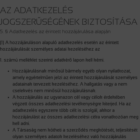
AZ ADATKEZELÉS
JOGSZERŰSÉGÉNEK BIZTOSÍTÁSA
5. § Adatkezelés az érintett hozzájárulása alapján
(1) A hozzájáruláson alapuló adatkezelés esetén az érintett
hozzájárulását személyes adatai kezeléséhez az
1. számú melléklet szerinti adatkérő lapon kell kérni.
Hozzájárulásnak minősül bármely egyéb olyan nyilatkozat,
amely egyértelműen jelzi az érintett hozzájárulását személyes
adatainak tervezett kezeléséhez. A hallgatás vagy a nem
cselekvés nem minősül hozzájárulásnak.
A hozzájárulás az ugyanazon cél vagy célok érdekében
végzett összes adatkezelési tevékenységre kiterjed. Ha az
adatkezelés egyszerre több célt is szolgál, akkor a
hozzájárulást az összes adatkezelési célra vonatkozóan meg
kell adni.
A Társaság nem kötheti a szerződés megkötését, teljesítését
olyan személyes adatok kezeléséhez való hozzájárulás