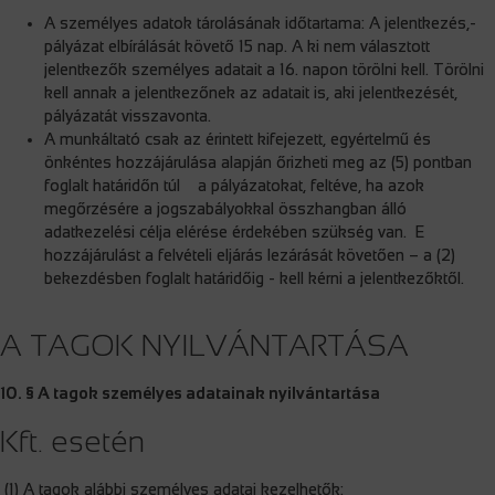
A személyes adatok tárolásának időtartama: A jelentkezés,-
pályázat elbírálását követő 15 nap. A ki nem választott
jelentkezők személyes adatait a 16. napon törölni kell. Törölni
kell annak a jelentkezőnek az adatait is, aki jelentkezését,
pályázatát visszavonta.
A munkáltató csak az érintett kifejezett, egyértelmű és
önkéntes hozzájárulása alapján őrizheti meg az (5) pontban
foglalt határidőn túl a pályázatokat, feltéve, ha azok
megőrzésére a jogszabályokkal összhangban álló
adatkezelési célja elérése érdekében szükség van. E
hozzájárulást a felvételi eljárás lezárását követően – a (2)
bekezdésben foglalt határidőig - kell kérni a jelentkezőktől.
A TAGOK NYILVÁNTARTÁSA
10. § A tagok személyes adatainak nyilvántartása
Kft. esetén
(1) A tagok alábbi személyes adatai kezelhetők: