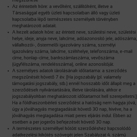
megszűnése
Az érintettek köre: a vevőként, szállítóként, illetve a
Társasággal egyéb üzleti kapcsolatban álló vagy üzleti
kapcsolatba lépő természetes személyek törvényben
meghatározott adatait.
A kezelt adatok köre: az érintett neve, születési neve, születési
helye, ideje, anyja neve, lakcíme, adóazonosító jele, adószáma,
vállalkozói-, őstermelői igazolvány száma, személyi
igazolvány száma, lakcíme, székhelye, telefonszáma, e-mail
címe, honlap-címe, bankszámlaszáma, vevőszáma
(ügyfélszáma, rendelésszáma), online azonosítóját.
A személyes adatok tárolásának időtartama: a szerződés
megszűnését követő 7 év. [Ha jogszabály (pl. valamely
támogatási jogszabály, stb.) ennél hosszabb időt állapít meg a
szerződések nyilvántartására, illetve tárolására, akkor e
jogszabályokban meghatározott időtartamot kell szerepeltetni.]
Ha a földhaszonbérleti szerződést a hatóság nem hagyja jóvá,
úgy a jóváhagyás megtagadását követő 30 nap, kivéve, ha a
jóváhagyás megtagadása miatt peres eljárás indul. Ebben az
esetben a per jogerős befejezését követő 30 nap.
A természetes személlyel kötött szerződéshez kapcsolódó
adatkezelési kikötés szövegét jelen Szabályzat 4. számú