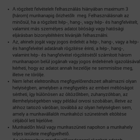
A rögzített felvételek felhasználás hiányában maximum 3
(három) munkanapig őrizhetők meg. Felhasználásnak az
minősül, ha a rögzített kép-, hang-, vagy kép- és hangfelvételt,
valamint más személyes adatot bírósági vagy hatósági
eljárásban bizonyítékként kívánják felhasználni.
Az, akinek jogát vagy jogos érdekét a kép-, hang-, vagy a kép-
és hangfelvétel adatának rögzítése érinti, a kép-, hang-,
valamint kép- és hangfelvétel rögzítésétől számított három
munkanapon belül jogának vagy jogos érdekének igazolásával
kérheti, hogy az adatot annak kezelője ne semmisítse meg,
illetve ne törölje.
Nem lehet elektronikus megfigyelőrendszert alkalmazni olyan
helyiségben, amelyben a megfigyelés az emberi méltóságot
sértheti, így különösen az öltözőkben, zuhanyzókban, az
illemhelyiségekben vagy például orvosi szobában, illetve az
ahhoz tartozó váróban, továbbá az olyan helyiségben sem,
amely a munkavállalók munkaközi szünetének eltöltése
céljából lett kijelölve.
Munkaidőn kívül vagy munkaszüneti napokon a munkahely
teljes területe megfigyelhető.