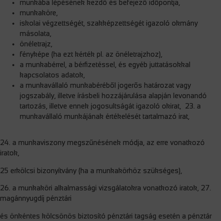
munkába lépésének kezdő és befejező időpontja,
munkaköre,
iskolai végzettségét, szakképzettségét igazoló okmány
másolata,
önéletrajz,
fényképe (ha ezt kérték pl. az önéletrajzhoz),
a munkabérrel, a bérfizetéssel, és egyéb juttatásokkal
kapcsolatos adatok,
a munkavállaló munkabéréből jogerős határozat vagy
jogszabály, illetve írásbeli hozzájárulása alapján levonandó
tartozás, illetve ennek jogosultságát igazoló okirat, 23. a
munkavállaló munkájának értékelését tartalmazó irat,
24. a munkaviszony megszűnésének módja, az erre vonatkozó
iratok,
25 erkölcsi bizonyítvány (ha a munkakörhöz szükséges),
26. a munkaköri alkalmassági vizsgálatokra vonatkozó iratok, 27.
magánnyugdíj pénztári
és önkéntes kölcsönös biztosító pénztári tagság esetén a pénztár