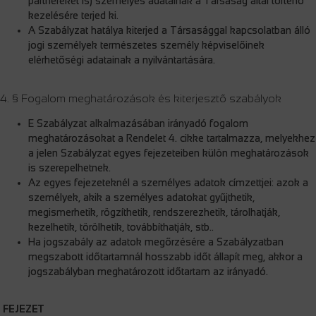
partnereket is) személyes adatainak a Társaság által történő
kezelésére terjed ki.
A Szabályzat hatálya kiterjed a Társasággal kapcsolatban álló
jogi személyek természetes személy képviselőinek
elérhetőségi adatainak a nyilvántartására.
4. § Fogalom meghatározások és kiterjesztő szabályok
E Szabályzat alkalmazásában irányadó fogalom
meghatározásokat a Rendelet 4. cikke tartalmazza, melyekhez
a jelen Szabályzat egyes fejezeteiben külön meghatározások
is szerepelhetnek.
Az egyes fejezeteknél a személyes adatok címzettjei: azok a
személyek, akik a személyes adatokat gyűjthetik,
megismerhetik, rögzíthetik, rendszerezhetik, tárolhatják,
kezelhetik, törölhetik, továbbíthatják, stb..
Ha jogszabály az adatok megőrzésére a Szabályzatban
megszabott időtartamnál hosszabb időt állapít meg, akkor a
jogszabályban meghatározott időtartam az irányadó.
FEJEZET