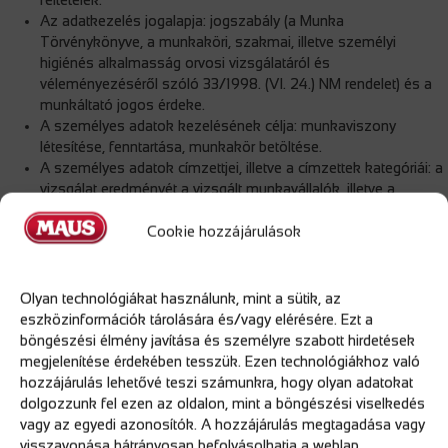
Az adatkezelés jogalapja: jogszabály (a Munka
Törvénykönyve, a munkaköri, szakmai, illetve személyi
higiénés alkalmasság orvosi vizsgálatáról és
véleményezéséről szóló 33/1998. (VI. 24.) NM rendelet) és a
munkáltató jogos érdeke.
A személyes adatok kezelésének célja: munkaviszony
létesítése, fenntartása, munkakör betöltése.
A személyes adatok címzettjei, illetve a címzettek kategóriái: a
vizsgálat eredményét a vizsgált munkavállalók, illetve a
vizsgálatot végző szakember ismerhetik meg. A munkáltató
Cookie hozzájárulások
csak azt az információt kaphatja meg, hogy a vizsgált személy
a munkára (adott munkakör ellátására) alkalmas-e vagy sem,
illetve milyen feltételek biztosítandók ehhez. A vizsgálat
részleteit, illetve annak teljes dokumentációját azonban a
Olyan technológiákat használunk, mint a sütik, az
munkáltató nem ismerheti meg.
eszközinformációk tárolására és/vagy elérésére. Ezt a
böngészési élmény javítása és személyre szabott hirdetések
megjelenítése érdekében tesszük. Ezen technológiákhoz való
Munkáltatói jogkör gyakorlójának neve: Forró Krisztina ügyvezető
hozzájárulás lehetővé teszi számunkra, hogy olyan adatokat
igazgató
dolgozzunk fel ezen az oldalon, mint a böngészési viselkedés
A személyes adatok kezelésének időtartama: a munkaviszony
vagy az egyedi azonosítók. A hozzájárulás megtagadása vagy
megszűnését követő 3 év.
visszavonása hátrányosan befolyásolhatja a weblap