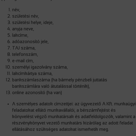
név,
születési név,
születési helye, ideje,
anyja neve,
lakcíme,
adóazonosító jele,
TAJ száma,
telefonszám,
e-mail cím,
személyi igazolvány száma,
lakcímkártya száma,
bankszámlaszáma (ha bármely pénzbeli juttatás
bankszámlára való átutalással történik),
online azonosító (ha van)
A személyes adatok címzettjei: az ügyvezető A Kft. munkaügyi
feladatokat ellátó munkavállalói, a bérszámfejtést és
könyvelést végző munkatársak és adatfeldolgozók, valamint a
részvénykönyvet vezető munkatárs kizárólag az adott feladat
ellátásához szükséges adatokat ismerhetik meg.