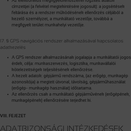
Az elektronikus megfigyelőrendszerrel rögzített adatok
címzettjei (a felvétel megtekintésére jogosult): a jogsértések
feltárása és a rendszer működésének ellenőrzés céljából a
kezelő személyzet, a munkáltató vezetője, továbbá a
megfigyelt terület munkahelyi vezetője.
17. § GPS navigációs rendszer alkalmazásával kapcsolatos
adatkezelés
A GPS rendszer alkalmazásának jogalapja a munkáltatói jogos
érdek, célja: munkaszervezés, logisztika, munkavállalói
kötelezettségek teljesítésének ellenőrzése.
A kezelt adatok: gépjármű rendszáma, (az erőgép, munkagép
azonosítója) a megtett útvonal, távolság, gépjárműhasználat
(erőgép- munkagép használat) időtartama.
Az ellenőrzés csak a munkáltató gépjárművének (erőgépének,
munkagépének) ellenőrzésére terjedhet ki.
VIII. FEJEZET
ADATBIZONSÁGI INTÉZKEDÉSEK