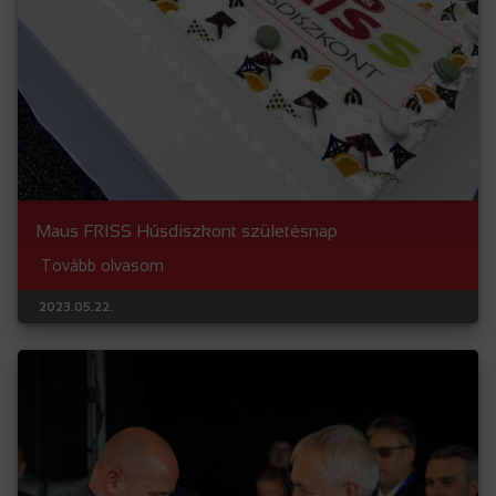
Maus FRISS Húsdiszkont születésnap
Tovább olvasom
2023.05.22.