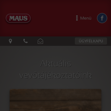
Menü
ÜGYFÉLKAPU
Aktuális
vevőtájékoztatóink