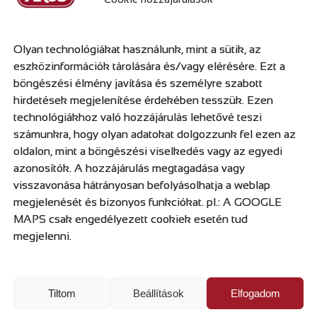
Olyan technológiákat használunk, mint a sütik, az
eszközinformációk tárolására és/vagy elérésére. Ezt a
böngészési élmény javítása és személyre szabott
hirdetések megjelenítése érdekében tesszük. Ezen
technológiákhoz való hozzájárulás lehetővé teszi
számunkra, hogy olyan adatokat dolgozzunk fel ezen az
oldalon, mint a böngészési viselkedés vagy az egyedi
azonosítók. A hozzájárulás megtagadása vagy
FONI adományozás 2022
visszavonása hátrányosan befolyásolhatja a weblap
megjelenését és bizonyos funkciókat. pl.: A GOOGLE
2022.12.12
MAPS csak engedélyezett cookiek esetén tud
megjelenni.
 2017 óta elkötelezett támogatója a szegedi, Kálvária téri F
yát tettük élelmiszercsomagjainkkal gazdagabbá.
Tiltom
Beállítások
Elfogadom