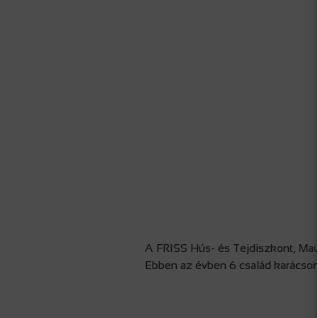
A FRISS Hús- és Tejdiszkont, Maus
Ebben az évben 6 család karácson