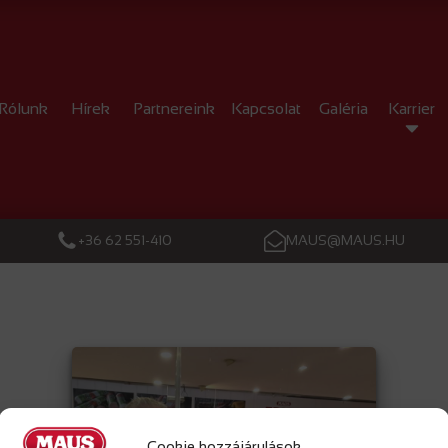
Rólunk
Hírek
Partnereink
Kapcsolat
Galéria
Karrier
+36 62 551-410
MAUS@MAUS.HU
Cookie hozzájárulások